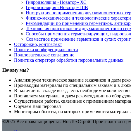
Гидроизоляция «Новатор» ХС
Гидроизоляция «Новатор» ШВ
Инструкция по применению двухкомпонентных герм
Физико-механические и технологические характер
Рекомендации по применению герметиков, антикор
Технология приготовления двухкомпонентного гер
Способы применения герметизирующих, гидроизол
Совместное применение герметиков и сухих строи
Осторожно, контрафакт
Политика конфиденциальности
Пользовательское соглашение
Политика оператора обработки персональных данных
Почему мы?
Анализируем техническое задание заказчиков и даем рек
Производим материалы по специальным заказам и в люб
В наличии на складе всегда есть необходимое количеств
Поставляем материалы и даем рекомендации по оборудов
Осуществляем работы, связанные с применением материа
Обучаем Ваш персонал
Мониторим объекты, на которых применяются материал
©2025 Все права защищены - НовТехСтрой. Производство герме