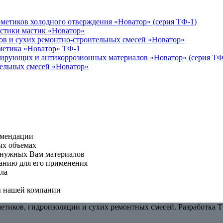
етиков холодного отверждения «Новатор» (серия ТФ-1)
истики мастик «Новатор»
ов и сухих ремонтно-строительных смесей «Новатор»
метика «Новатор» ТФ-1
ирующих и антикоррозионных материалов «Новатор» (серия ТФ
тельных смесей «Новатор»
омендации
ых объемах
о нужных Вам материалов
анию для его применения
ла
ы нашей компании
тиков, гидроизоляции и сухих ремонтных смесей. Разработка Т