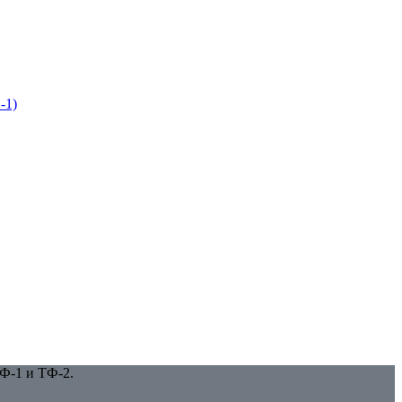
-1)
Ф-1 и ТФ-2.