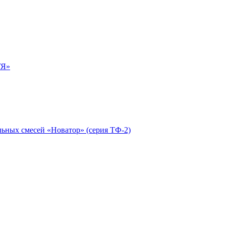
ТЯ»
ьных смесей «Новатор» (серия ТФ-2)