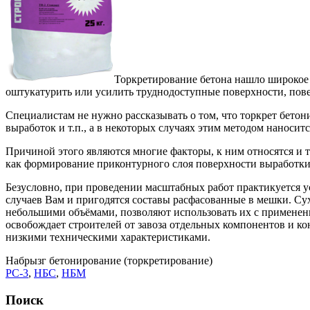
Торкретирование бетона нашло широкое 
оштукатурить или усилить труднодоступные поверхности, пов
Специалистам не нужно рассказывать о том, что торкрет бето
выработок и т.п., а в некоторых случаях этим методом наносит
Причиной этого являются многие факторы, к ним относятся и т
как формирование приконтурного слоя поверхности выработки,
Безусловно, при проведении масштабных работ практикуется ус
случаев Вам и пригодятся составы расфасованные в мешки. Су
небольшими объёмами, позволяют использовать их с применен
освобождает строителей от завоза отдельных компонентов и ко
низкими техническими характеристиками.
Набрызг бетонирование (торкретирование)
РС-3
,
НБС
,
НБМ
Поиск