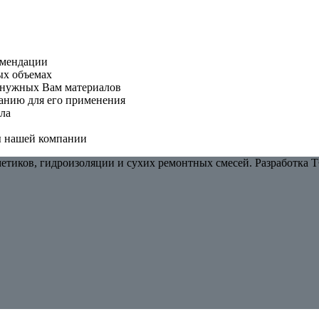
омендации
ых объемах
о нужных Вам материалов
анию для его применения
ла
ы нашей компании
тиков, гидроизоляции и сухих ремонтных смесей. Разработка Т