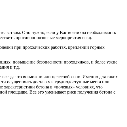
ельством. Оно нужно, если у Вас возникла необходимость
ствить противооползневые мероприятия и т.д.
бделки при проходческих работах, креплении горных
ациях, повышение безопасности проходчиков, и более узкие
ния и т.д.
 всегда это возможно или целесообразно. Именно для таких
ти осуществить доставку в труднодоступные места или
 характеристики бетона в «полевых» условиях, что
ьной площадке. Все это уменьшает риск получения бетона с