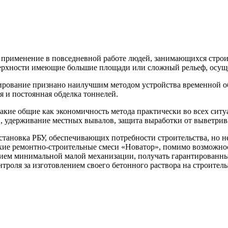
применение в повседневной работе людей, занимающихся строит
ерхности имеющие большие площади или сложный рельеф, осуще
нирование признано наилучшим методом устройства временной о
ся и постоянная обделка тоннелей.
акие общие как экономичность метода практически во всех ситу
 удерживание местных вывалов, защита выработки от выветрива
тановка РБУ, обеспечивающих потребности строительства, но не
хие ремонтно-строительные смеси «Новатор», помимо возможнос
ием минимальной малой механизации, получать гарантированные
нтроля за изготовлением своего бетонного раствора на строител