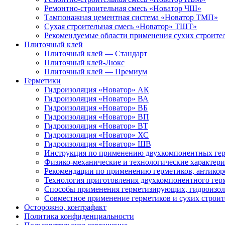
Ремонтно-строительная смесь «Новатор ЧШ»
Тампонажная цементная система «Новатор ТМП»
Сухая строительная смесь «Новатор» ТШТ»
Рекомендуемые области применения сухих строител
Плиточный клей
Плиточный клей — Стандарт
Плиточный клей-Люкс
Плиточный клей — Премиум
Герметики
Гидроизоляция «Новатор» АК
Гидроизоляция «Новатор» ВА
Гидроизоляция «Новатор» ВБ
Гидроизоляция «Новатор» ВП
Гидроизоляция «Новатор» ВТ
Гидроизоляция «Новатор» ХС
Гидроизоляция «Новатор» ШВ
Инструкция по применению двухкомпонентных герм
Физико-механические и технологические характер
Рекомендации по применению герметиков, антикор
Технология приготовления двухкомпонентного гер
Способы применения герметизирующих, гидроизол
Совместное применение герметиков и сухих строи
Осторожно, контрафакт
Политика конфиденциальности