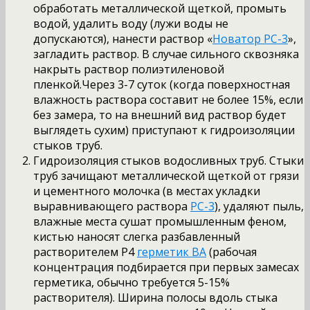
обработать металлической щеткой, промыть
водой, удалить воду (лужи воды не
допускаются), нанести раствор «
Новатор РС-3
»,
загладить раствор. В случае сильного сквозняка
накрыть раствор полиэтиленовой
пленкой.Через 3-7 суток (когда поверхностная
влажность раствора составит не более 15%, если
без замера, то на внешний вид раствор будет
выглядеть сухим) приступают к гидроизоляции
стыков труб.
Гидроизоляция стыков водосливных труб. Стыки
труб зачищают металлической щеткой от грязи
и цементного молочка (в местах укладки
выравнивающего раствора
РС-3
), удаляют пыль,
влажные места сушат промышленным феном,
кистью наносят слегка разбавленный
растворителем Р4
герметик ВА
(рабочая
концентрация подбирается при первых замесах
герметика, обычно требуется 5-15%
растворителя). Ширина полосы вдоль стыка