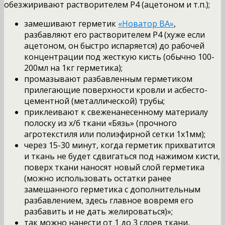
обезжиривают растворителем Р4 (ацетоном и т.п.);
замешивают герметик
«Новатор ВА»
,
разбавляют его растворителем Р4 (хуже если
ацетоном, он быстро испаряется) до рабочей
концентрации под жесткую кисть (обычно 100-
200мл на 1кг герметика);
промазывают разбавленным герметиком
прилегающие поверхности кровли и асбесто-
цементной (металлической) трубы;
приклеивают к свеженанесенному материалу
полоску из х/б ткани «Бязь» (прочного
агротекстиля или полиэфирной сетки 1х1мм);
через 15-30 минут, когда герметик прихватится
и ткань не будет сдвигаться под нажимом кисти,
поверх ткани наносят новый слой герметика
(можно использовать остатки ранее
замешанного герметика с дополнительным
разбавлением, здесь главное вовремя его
разбавить и не дать желироваться)»;
так можно нанести от 1 до 3 слоев ткани,