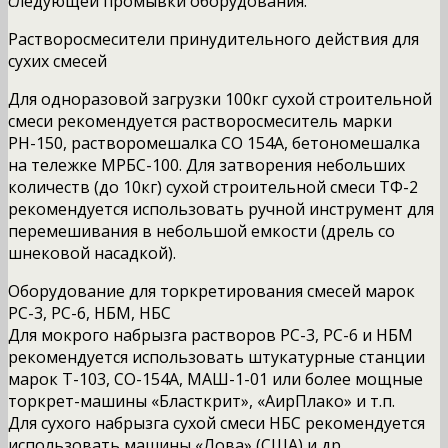
следующей промывки оборудования.
Растворосмесители принудительного действия для
сухих смесей
Для одноразовой загрузки 100кг сухой строительной
смеси рекомендуется растворосмеситель марки
РН-150, растворомешалка СО 154А, бетономешалка
на тележке МРБС-100. Для затворения небольших
количеств (до 10кг) сухой строительной смеси ТФ-2
рекомендуется использовать ручной инструмент для
перемешивания в небольшой емкости (дрель со
шнековой насадкой).
Оборудование для торкретирования смесей марок
РС-3, РС-6, НБМ, НБС
Для мокрого набрызга растворов РС-3, РС-6 и НБМ
рекомендуется использовать штукатурные станции
марок Т-103, СО-154А, МАШ-1-01 или более мощные
торкрет-машины «Бласткрит», «АирПлако» и т.п.
Для сухого набрызга сухой смеси НБС рекомендуется
использовать машины «Лова» (США) и др.